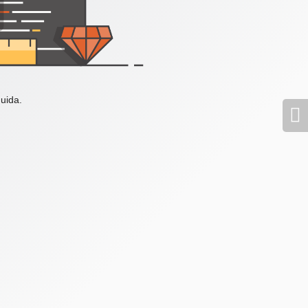
uida.