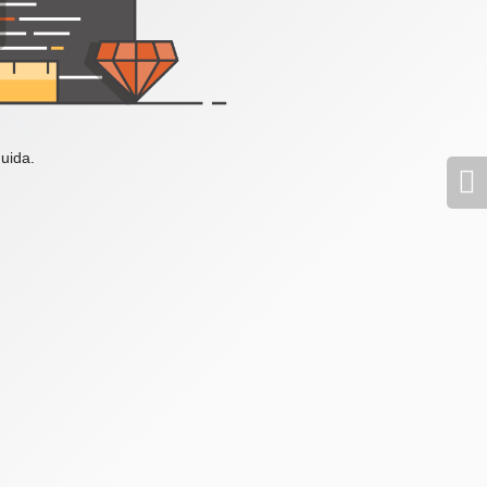
uida.