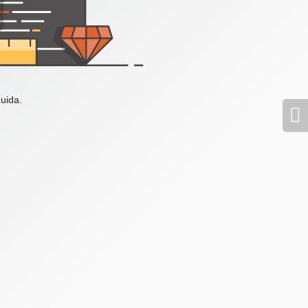
uida.