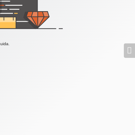
uida.