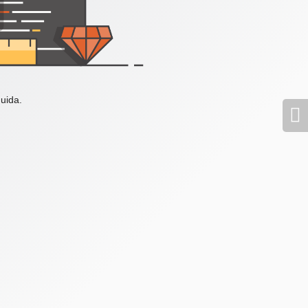
uida.