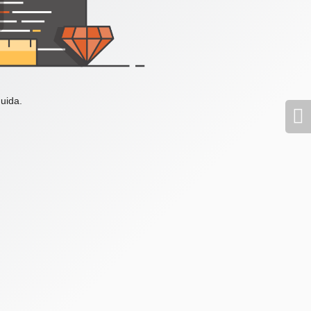
uida.