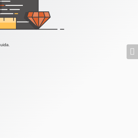
uida.