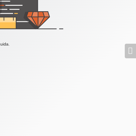
uida.