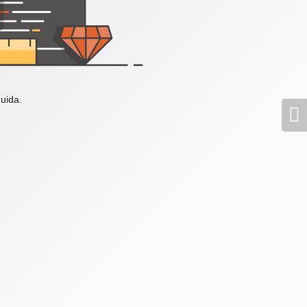
uida.