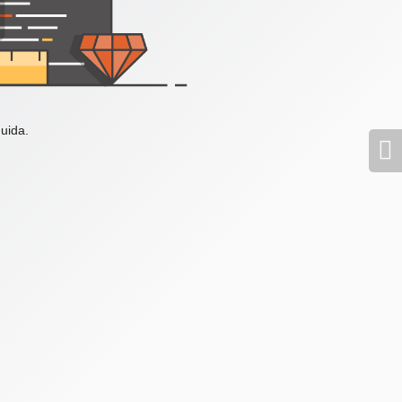
uida.