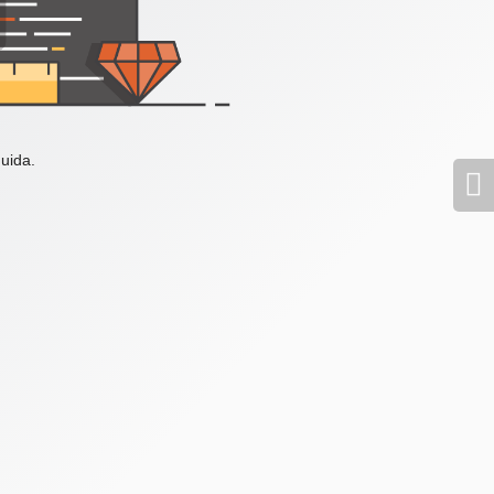
uida.