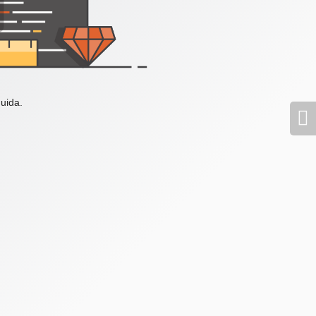
uida.