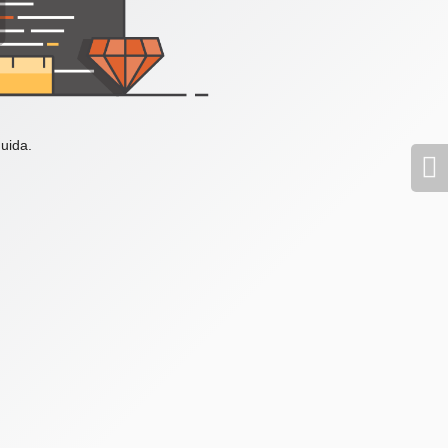
uida.