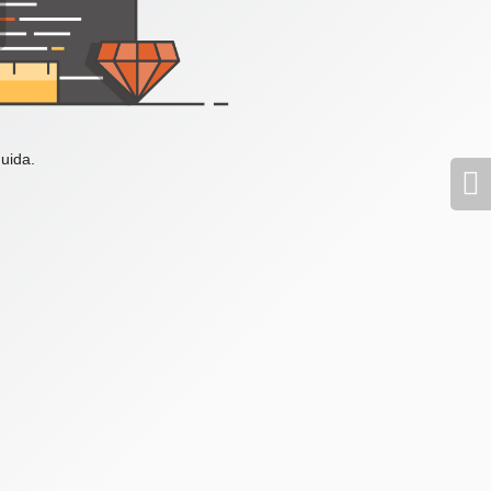
uida.