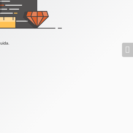
uida.