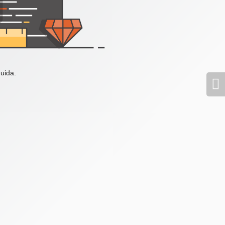
uida.