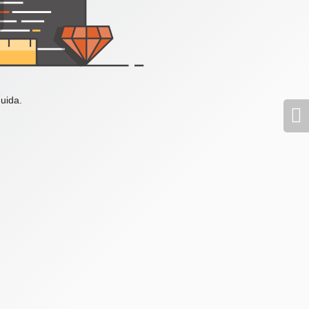
uida.