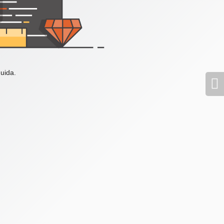
uida.