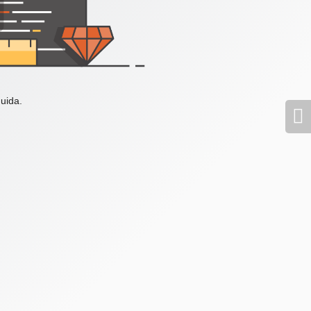
uida.