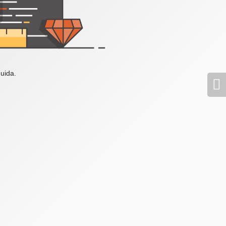
uida.