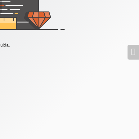
uida.