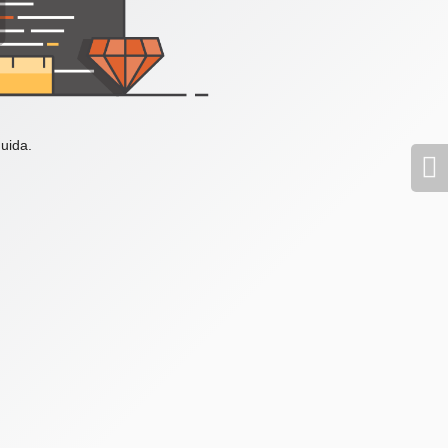
uida.