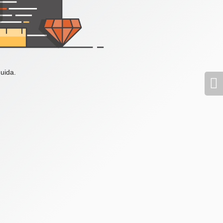
uida.