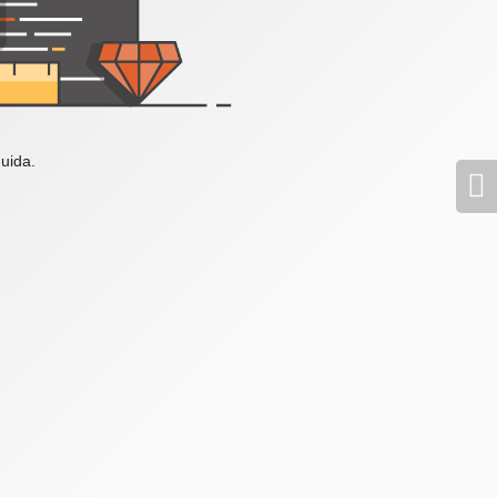
uida.